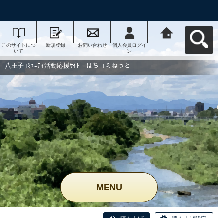
このサイトにつ
新規登録
お問い合わせ
個人会員ログイ
八王子ｺﾐｭﾆﾃｨ活
いて
ン
動応援ｻｲﾄ はち
コミねっとへ戻
る
八王子ｺﾐｭﾆﾃｨ活動応援ｻｲﾄ はちコミねっと
MENU