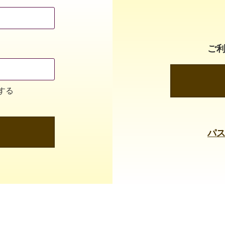
ご
する
パ