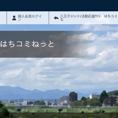
個人会員ログイ
八王子ｺﾐｭﾆﾃｨ活動応援ｻｲﾄ はちコ
ン
る
ﾄ はちコミねっと