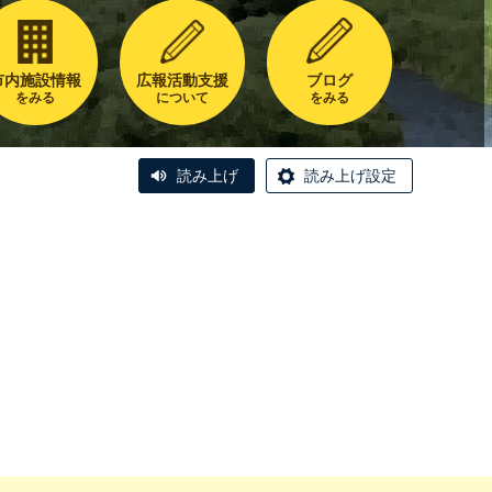
市内施設情報
広報活動支援
ブログ
をみる
について
をみる
読み上げ
読み上げ設定