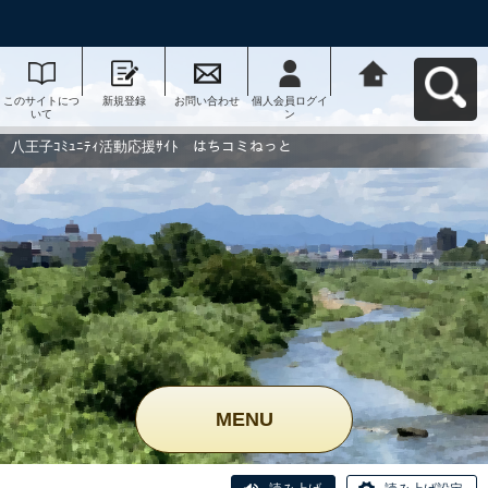
このサイトにつ
新規登録
お問い合わせ
個人会員ログイ
八王子ｺﾐｭﾆﾃｨ活
いて
ン
動応援ｻｲﾄ はち
コミねっとへ戻
る
八王子ｺﾐｭﾆﾃｨ活動応援ｻｲﾄ はちコミねっと
MENU