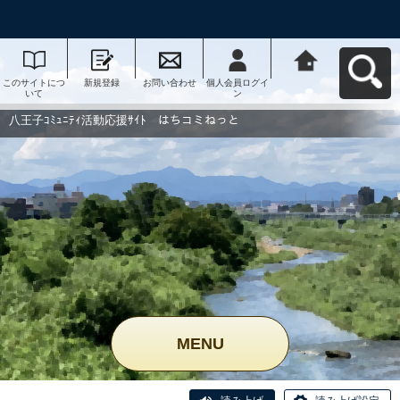
このサイトにつ
新規登録
お問い合わせ
個人会員ログイ
八王子ｺﾐｭﾆﾃｨ活
いて
ン
動応援ｻｲﾄ はち
コミねっとへ戻
る
八王子ｺﾐｭﾆﾃｨ活動応援ｻｲﾄ はちコミねっと
MENU