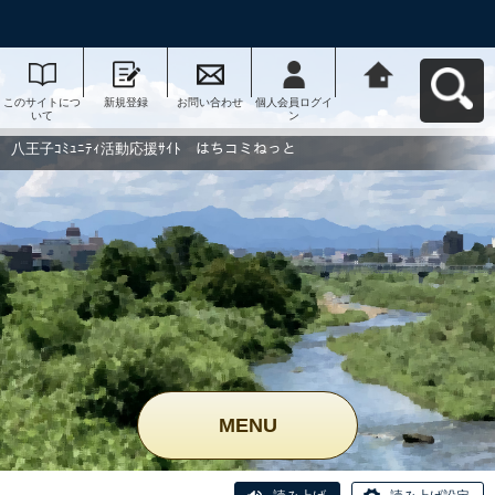
このサイトにつ
新規登録
お問い合わせ
個人会員ログイ
八王子ｺﾐｭﾆﾃｨ活
いて
ン
動応援ｻｲﾄ はち
コミねっとへ戻
る
八王子ｺﾐｭﾆﾃｨ活動応援ｻｲﾄ はちコミねっと
MENU