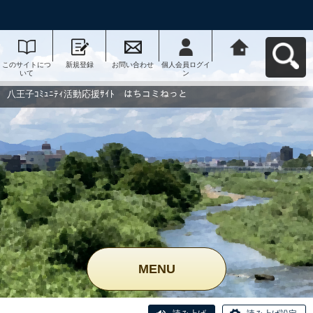
このサイトにつ
新規登録
お問い合わせ
個人会員ログイ
八王子ｺﾐｭﾆﾃｨ活
いて
ン
動応援ｻｲﾄ はち
コミねっとへ戻
る
八王子ｺﾐｭﾆﾃｨ活動応援ｻｲﾄ はちコミねっと
MENU