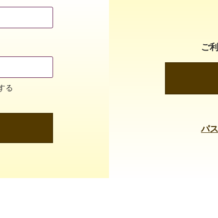
ご
する
パ