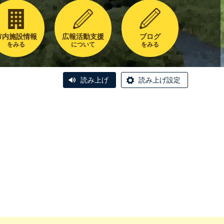
市内施設情報
広報活動支援
ブログ
をみる
について
をみる
読み上げ
読み上げ設定