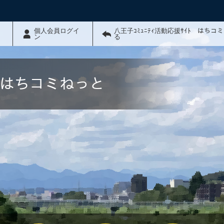
個人会員ログイ
八王子ｺﾐｭﾆﾃｨ活動応援ｻｲﾄ はちコ
ン
る
ﾄ はちコミねっと