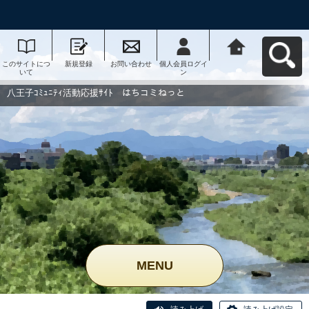
このサイトにつ
新規登録
お問い合わせ
個人会員ログイ
八王子ｺﾐｭﾆﾃｨ活
いて
ン
動応援ｻｲﾄ はち
コミねっとへ戻
る
八王子ｺﾐｭﾆﾃｨ活動応援ｻｲﾄ はちコミねっと
MENU