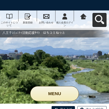
このサイトにつ
新規登録
お問い合わせ
個人会員ログイ
八王子ｺﾐｭﾆﾃｨ活
いて
ン
動応援ｻｲﾄ はち
コミねっとへ戻
る
八王子ｺﾐｭﾆﾃｨ活動応援ｻｲﾄ はちコミねっと
MENU