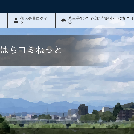
個人会員ログイ
八王子ｺﾐｭﾆﾃｨ活動応援ｻｲﾄ はちコ
ン
る
ﾄ はちコミねっと