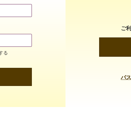
ご
する
パ