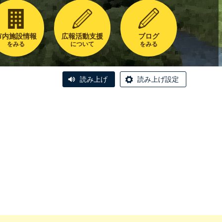
市内施設情報
広報活動支援
ブログ
をみる
について
をみる
読み上げ
読み上げ設定