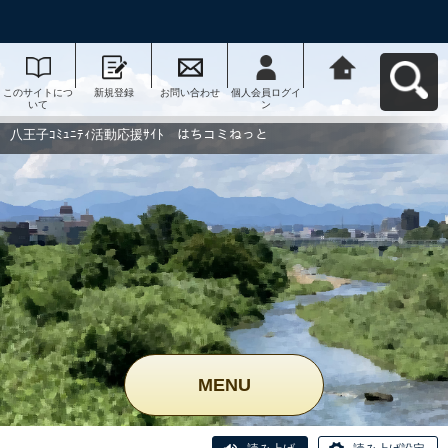
このサイトにつ
新規登録
お問い合わせ
個人会員ログイ
八王子ｺﾐｭﾆﾃｨ活
いて
ン
動応援ｻｲﾄ はち
コミねっとへ戻
る
八王子ｺﾐｭﾆﾃｨ活動応援ｻｲﾄ はちコミねっと
MENU