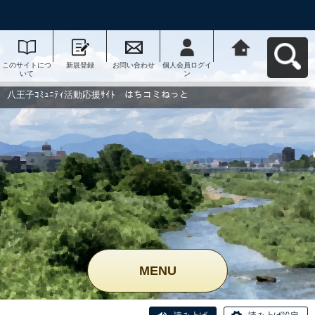
このサイトにつ
新規登録
お問い合わせ
個人会員ログイ
八王子ｺﾐｭﾆﾃｨ活
いて
ン
動応援ｻｲﾄ はち
コミねっとへ戻
る
八王子ｺﾐｭﾆﾃｨ活動応援ｻｲﾄ はちコミねっと
MENU