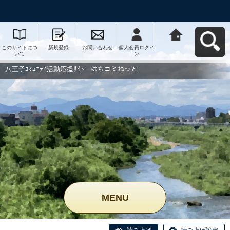
このサイトにつ
新規登録
お問い合わせ
個人会員ログイ
八王子ｺﾐｭﾆﾃｨ活
いて
ン
動応援ｻｲﾄ はち
コミねっとへ戻
る
八王子ｺﾐｭﾆﾃｨ活動応援ｻｲﾄ はちコミねっと
MENU