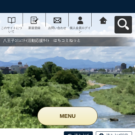
このサイトにつ
新規登録
お問い合わせ
個人会員ログイ
八王子ｺﾐｭﾆﾃｨ活
いて
ン
動応援ｻｲﾄ はち
コミねっとへ戻
る
八王子ｺﾐｭﾆﾃｨ活動応援ｻｲﾄ はちコミねっと
MENU