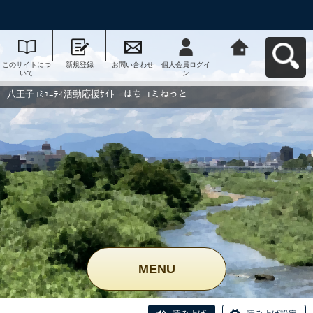
このサイトにつ
新規登録
お問い合わせ
個人会員ログイ
八王子ｺﾐｭﾆﾃｨ活
いて
ン
動応援ｻｲﾄ はち
コミねっとへ戻
る
八王子ｺﾐｭﾆﾃｨ活動応援ｻｲﾄ はちコミねっと
MENU