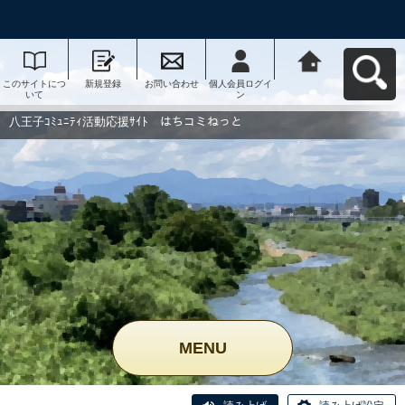
このサイトにつ
新規登録
お問い合わせ
個人会員ログイ
八王子ｺﾐｭﾆﾃｨ活
いて
ン
動応援ｻｲﾄ はち
コミねっとへ戻
る
八王子ｺﾐｭﾆﾃｨ活動応援ｻｲﾄ はちコミねっと
MENU