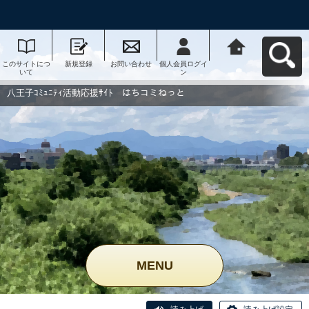
このサイトにつ
新規登録
お問い合わせ
個人会員ログイ
八王子ｺﾐｭﾆﾃｨ活
いて
ン
動応援ｻｲﾄ はち
コミねっとへ戻
る
八王子ｺﾐｭﾆﾃｨ活動応援ｻｲﾄ はちコミねっと
MENU