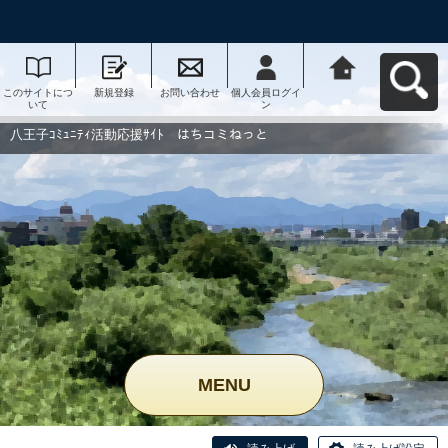
このサイトにつ
新規登録
お問い合わせ
個人会員ログイ
八王子ｺﾐｭﾆﾃｨ活
いて
ン
動応援ｻｲﾄ はち
コミねっとへ戻
る
八王子ｺﾐｭﾆﾃｨ活動応援ｻｲﾄ はちコミねっと
MENU