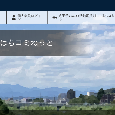
個人会員ログイ
八王子ｺﾐｭﾆﾃｨ活動応援ｻｲﾄ はちコ
ン
る
ﾄ はちコミねっと