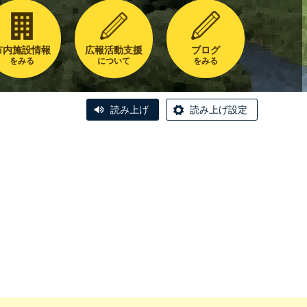
市内施設情報
広報活動支援
ブログ
をみる
について
をみる
読み上げ
読み上げ設定