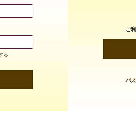
ご
する
パ