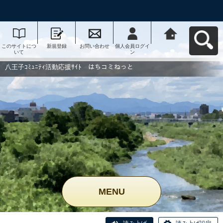
このサイトにつ
新規登録
お問い合わせ
個人会員ログイ
八王子ｺﾐｭﾆﾃｨ活
いて
ン
動応援ｻｲﾄ はち
コミねっとへ戻
る
八王子ｺﾐｭﾆﾃｨ活動応援ｻｲﾄ はちコミねっと
MENU