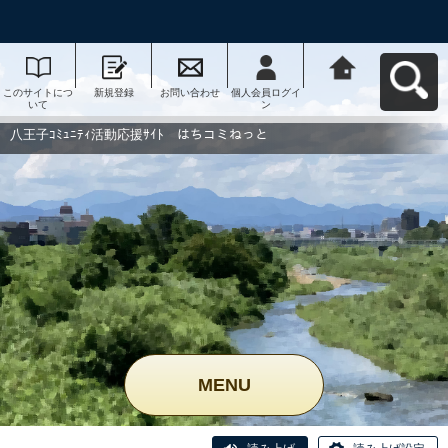
このサイトにつ
新規登録
お問い合わせ
個人会員ログイ
八王子ｺﾐｭﾆﾃｨ活
いて
ン
動応援ｻｲﾄ はち
コミねっとへ戻
る
八王子ｺﾐｭﾆﾃｨ活動応援ｻｲﾄ はちコミねっと
MENU