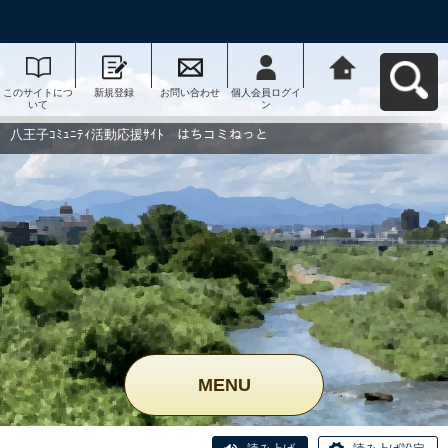
このサイトにつ
新規登録
お問い合わせ
個人会員ログイ
八王子ｺﾐｭﾆﾃｨ活
いて
ン
動応援ｻｲﾄ はち
コミねっとへ戻
る
八王子ｺﾐｭﾆﾃｨ活動応援ｻｲﾄ はちコミねっと
MENU