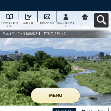
このサイトにつ
新規登録
お問い合わせ
個人会員ログイ
八王子ｺﾐｭﾆﾃｨ活
いて
ン
動応援ｻｲﾄ はち
コミねっとへ戻
る
八王子ｺﾐｭﾆﾃｨ活動応援ｻｲﾄ はちコミねっと
MENU