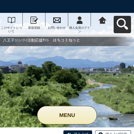
このサイトにつ
新規登録
お問い合わせ
個人会員ログイ
八王子ｺﾐｭﾆﾃｨ活
いて
ン
動応援ｻｲﾄ はち
コミねっとへ戻
る
八王子ｺﾐｭﾆﾃｨ活動応援ｻｲﾄ はちコミねっと
MENU