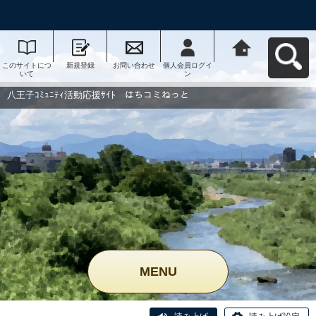
このサイトにつ
新規登録
お問い合わせ
個人会員ログイ
八王子ｺﾐｭﾆﾃｨ活
いて
ン
動応援ｻｲﾄ はち
コミねっとへ戻
る
八王子ｺﾐｭﾆﾃｨ活動応援ｻｲﾄ はちコミねっと
MENU