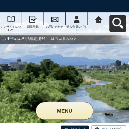
このサイトにつ
新規登録
お問い合わせ
個人会員ログイ
八王子ｺﾐｭﾆﾃｨ活
いて
ン
動応援ｻｲﾄ はち
コミねっとへ戻
る
八王子ｺﾐｭﾆﾃｨ活動応援ｻｲﾄ はちコミねっと
MENU