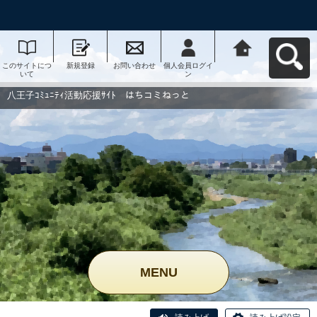
このサイトにつ
新規登録
お問い合わせ
個人会員ログイ
八王子ｺﾐｭﾆﾃｨ活
いて
ン
動応援ｻｲﾄ はち
コミねっとへ戻
る
八王子ｺﾐｭﾆﾃｨ活動応援ｻｲﾄ はちコミねっと
MENU