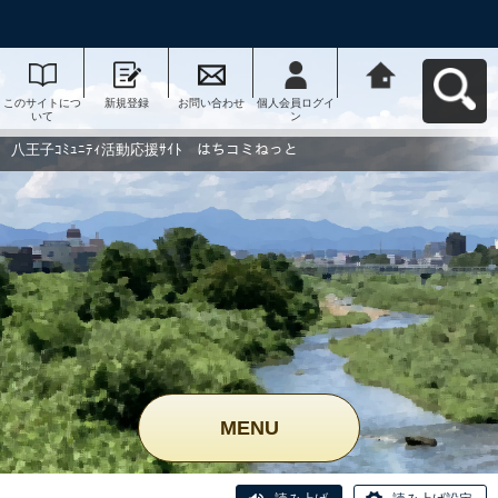
このサイトにつ
新規登録
お問い合わせ
個人会員ログイ
八王子ｺﾐｭﾆﾃｨ活
いて
ン
動応援ｻｲﾄ はち
コミねっとへ戻
る
八王子ｺﾐｭﾆﾃｨ活動応援ｻｲﾄ はちコミねっと
MENU