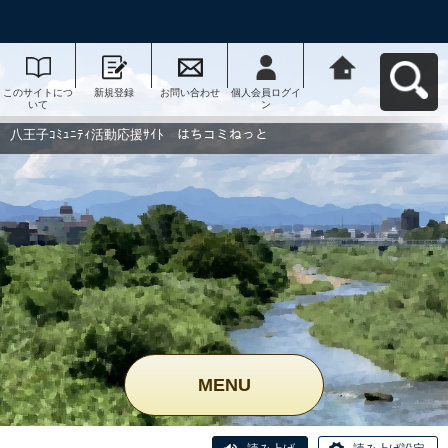
このサイトにつ
新規登録
お問い合わせ
個人会員ログイ
八王子ｺﾐｭﾆﾃｨ活
いて
ン
動応援ｻｲﾄ はち
コミねっとへ戻
る
八王子ｺﾐｭﾆﾃｨ活動応援ｻｲﾄ はちコミねっと
MENU