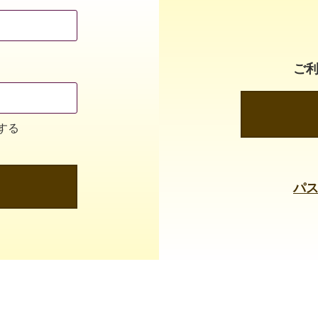
ご
する
パ