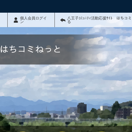
個人会員ログイ
八王子ｺﾐｭﾆﾃｨ活動応援ｻｲﾄ はちコ
ン
る
ﾄ はちコミねっと