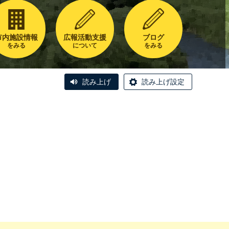
市内施設情報
広報活動支援
ブログ
をみる
について
をみる
読み上げ
読み上げ設定