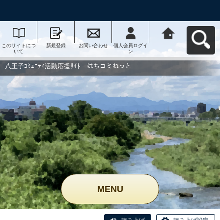
このサイトにつ
新規登録
お問い合わせ
個人会員ログイ
八王子ｺﾐｭﾆﾃｨ活
いて
ン
動応援ｻｲﾄ はち
コミねっとへ戻
る
八王子ｺﾐｭﾆﾃｨ活動応援ｻｲﾄ はちコミねっと
MENU