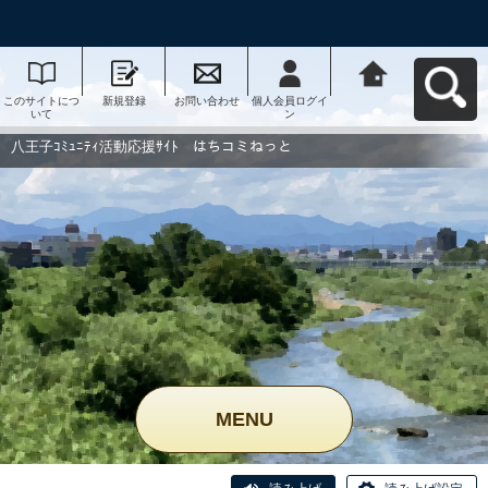
このサイトにつ
新規登録
お問い合わせ
個人会員ログイ
八王子ｺﾐｭﾆﾃｨ活
いて
ン
動応援ｻｲﾄ はち
コミねっとへ戻
る
八王子ｺﾐｭﾆﾃｨ活動応援ｻｲﾄ はちコミねっと
MENU