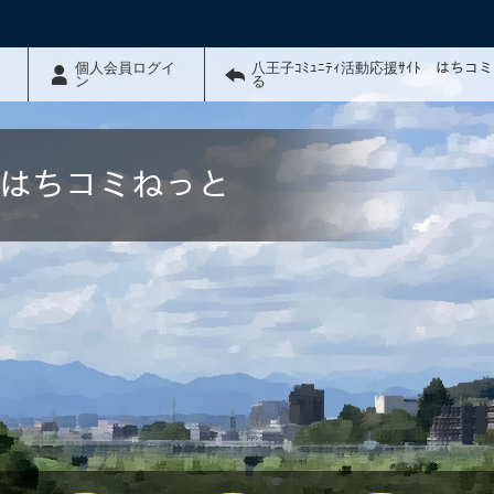
個人会員ログイ
八王子ｺﾐｭﾆﾃｨ活動応援ｻｲﾄ はちコ
ン
る
ﾄ はちコミねっと