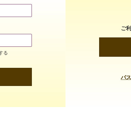
ご
する
パ