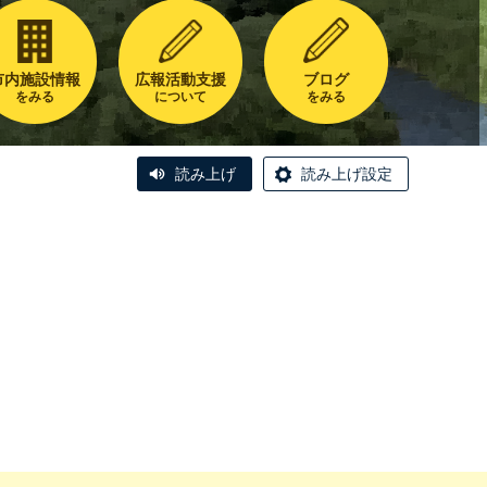
市内施設情報
広報活動支援
ブログ
をみる
について
をみる
読み上げ
読み上げ設定