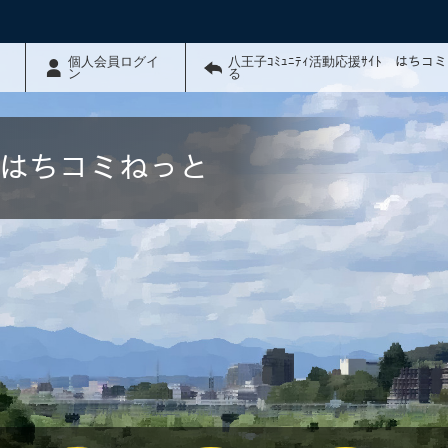
個人会員ログイ
八王子ｺﾐｭﾆﾃｨ活動応援ｻｲﾄ はちコ
ン
る
ﾄ はちコミねっと