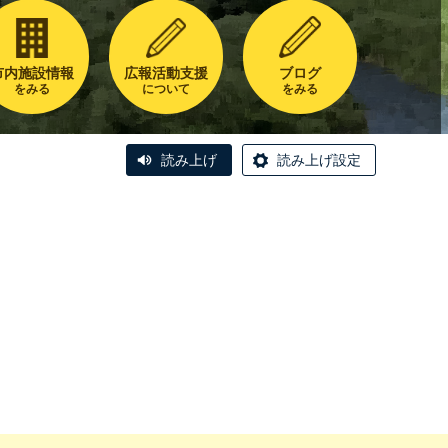
市内施設情報
広報活動支援
ブログ
をみる
について
をみる
読み上げ
読み上げ設定