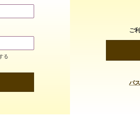
ご
する
パ