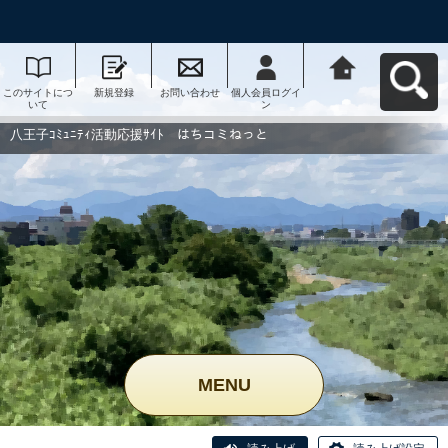
このサイトにつ
新規登録
お問い合わせ
個人会員ログイ
八王子ｺﾐｭﾆﾃｨ活
いて
ン
動応援ｻｲﾄ はち
コミねっとへ戻
る
八王子ｺﾐｭﾆﾃｨ活動応援ｻｲﾄ はちコミねっと
MENU