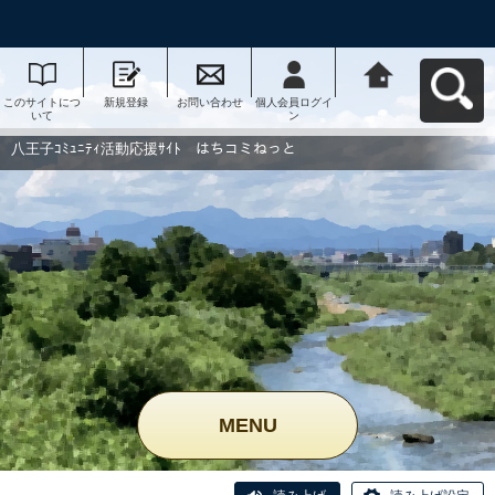
このサイトにつ
新規登録
お問い合わせ
個人会員ログイ
八王子ｺﾐｭﾆﾃｨ活
いて
ン
動応援ｻｲﾄ はち
コミねっとへ戻
る
八王子ｺﾐｭﾆﾃｨ活動応援ｻｲﾄ はちコミねっと
MENU