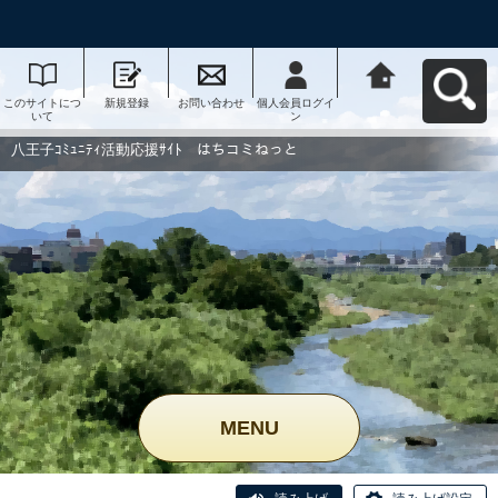
このサイトにつ
新規登録
お問い合わせ
個人会員ログイ
八王子ｺﾐｭﾆﾃｨ活
いて
ン
動応援ｻｲﾄ はち
コミねっとへ戻
る
八王子ｺﾐｭﾆﾃｨ活動応援ｻｲﾄ はちコミねっと
MENU