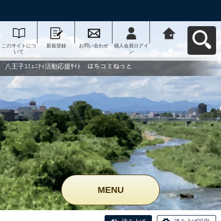
このサイトにつ
新規登録
お問い合わせ
個人会員ログイ
八王子ｺﾐｭﾆﾃｨ活
いて
ン
動応援ｻｲﾄ はち
コミねっとへ戻
る
八王子ｺﾐｭﾆﾃｨ活動応援ｻｲﾄ はちコミねっと
MENU