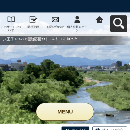
このサイトにつ
新規登録
お問い合わせ
個人会員ログイ
八王子ｺﾐｭﾆﾃｨ活
いて
ン
動応援ｻｲﾄ はち
コミねっとへ戻
る
八王子ｺﾐｭﾆﾃｨ活動応援ｻｲﾄ はちコミねっと
MENU