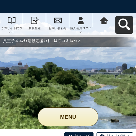
このサイトにつ
新規登録
お問い合わせ
個人会員ログイ
八王子ｺﾐｭﾆﾃｨ活
いて
ン
動応援ｻｲﾄ はち
コミねっとへ戻
る
八王子ｺﾐｭﾆﾃｨ活動応援ｻｲﾄ はちコミねっと
MENU