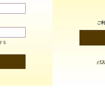
ご
する
パ