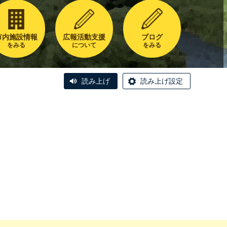
市内施設情報
広報活動支援
ブログ
をみる
について
をみる
読み上げ
読み上げ設定