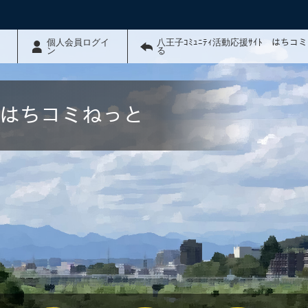
個人会員ログイ
八王子ｺﾐｭﾆﾃｨ活動応援ｻｲﾄ はちコ
ン
る
ﾄ はちコミねっと