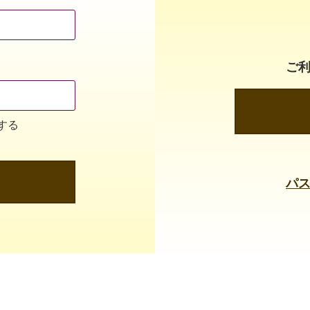
ご
する
パ