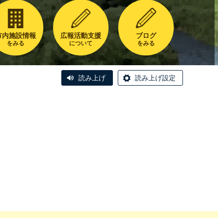
市内施設情報
広報活動支援
ブログ
をみる
について
をみる
読み上げ
読み上げ設定