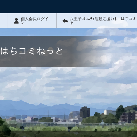
個人会員ログイ
八王子ｺﾐｭﾆﾃｨ活動応援ｻｲﾄ はちコ
ン
る
ﾄ はちコミねっと