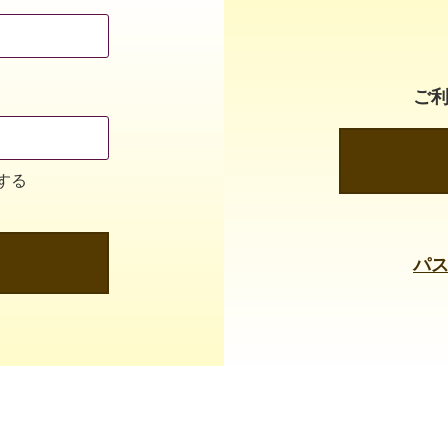
ご
する
パ