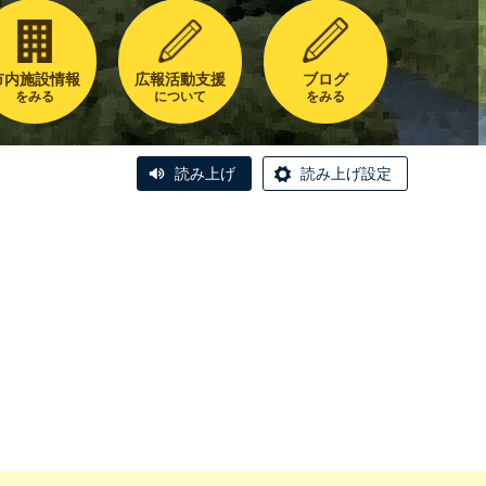
市内施設情報
広報活動支援
ブログ
をみる
について
をみる
読み上げ
読み上げ設定