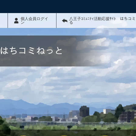
個人会員ログイ
八王子ｺﾐｭﾆﾃｨ活動応援ｻｲﾄ はちコ
ン
る
ﾄ はちコミねっと