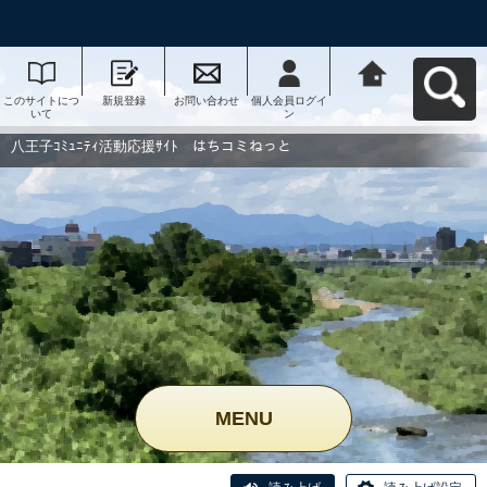
このサイトにつ
新規登録
お問い合わせ
個人会員ログイ
八王子ｺﾐｭﾆﾃｨ活
いて
ン
動応援ｻｲﾄ はち
コミねっとへ戻
る
八王子ｺﾐｭﾆﾃｨ活動応援ｻｲﾄ はちコミねっと
MENU