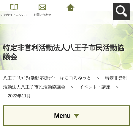
このサイトについて
お問い合わせ
八王子ｺﾐｭﾆﾃｨ活動応
援ｻｲﾄ はちコミねっ
とへ戻る
特定非営利活動法人八王子市民活動協
議会
八王子ｺﾐｭﾆﾃｨ活動応援ｻｲﾄ はちコミねっと
＞
特定非営利
活動法人八王子市民活動協議会
＞
イベント・講座
＞
2022年11月
Menu