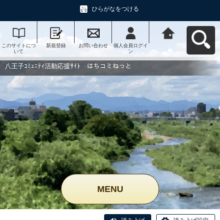
ひらがなをつける
このサイトにつ
新規登録
お問い合わせ
個人会員ログイ
八王子ｺﾐｭﾆﾃｨ活
いて
ン
動応援ｻｲﾄ はち
コミねっとへ戻
る
八王子ｺﾐｭﾆﾃｨ活動応援ｻｲﾄ はちコミねっと
MENU