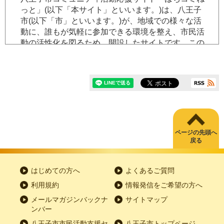
っと」(以下「本サイト」といいます。)は、八王子
市(以下「市」といいます。)が、地域での様々な活
動に、誰もが気軽に参加できる環境を整え、市民活
動の活性化を図るため、開設したサイトです。この
規約は、本サイトに関し、情報発信会員(以下「会
員」といいます。)の登録、本サイトの利用等、必要
な事項を規定したものです。
(会員登録)
第２条
本サイトで団体情報等を発信するためには会員登録
を必要とします。本サイトの会員とは、当面、団体
ページの先頭へ
戻る
を対象とします。個人での情報発信をご希望の方は
こちらをご覧ください。
⇒地域人材登録をご希望の
方へ
はじめての方へ
よくあるご質問
会員登録には、本規約に同意したうえで、所定の登
利用規約
情報発信をご希望の方へ
録申請手続きを行い、本サイトの運用管理者(以下
「管理者」といいます。)の登録承認が必要です。
メールマガジンバックナ
サイトマップ
ンバー
会員登録する団体は、次に掲げる要件をすべて備え
八王子市市民活動支援セ
八王子市トップページ