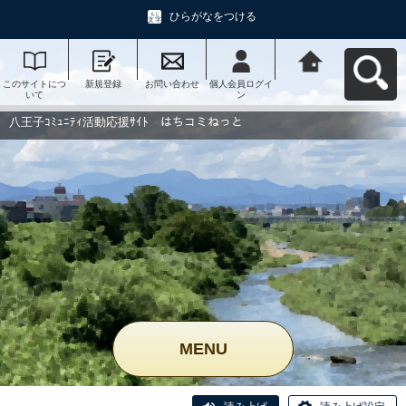
ひらがなをつける
このサイトにつ
新規登録
お問い合わせ
個人会員ログイ
八王子ｺﾐｭﾆﾃｨ活
いて
ン
動応援ｻｲﾄ はち
コミねっとへ戻
る
八王子ｺﾐｭﾆﾃｨ活動応援ｻｲﾄ はちコミねっと
MENU