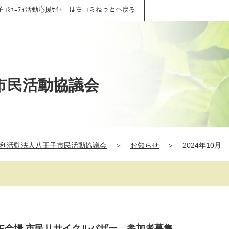
子ｺﾐｭﾆﾃｨ活動応援ｻｲﾄ はちコミねっとへ戻る
市民活動協議会
利活動法人八王子市民活動協議会
＞
お知らせ
＞
2024年10月
 F会場 市民リサイクルバザー 参加者募集