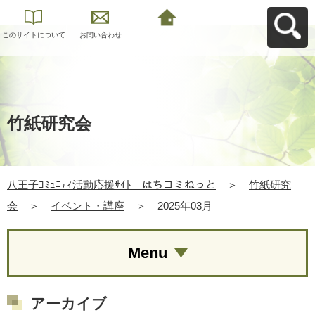
このサイトについて
お問い合わせ
八王子ｺﾐｭﾆﾃｨ活動応
援ｻｲﾄ はちコミねっ
とへ戻る
竹紙研究会
八王子ｺﾐｭﾆﾃｨ活動応援ｻｲﾄ はちコミねっと
＞
竹紙研究
会
＞
イベント・講座
＞
2025年03月
Menu
アーカイブ