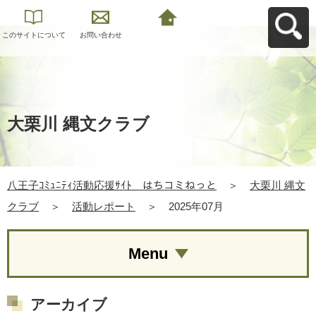
このサイトについて
お問い合わせ
八王子ｺﾐｭﾆﾃｨ活動応
援ｻｲﾄ はちコミねっ
とへ戻る
大栗川 縄文クラブ
八王子ｺﾐｭﾆﾃｨ活動応援ｻｲﾄ はちコミねっと
＞
大栗川 縄文
クラブ
＞
活動レポート
＞
2025年07月
Menu
アーカイブ